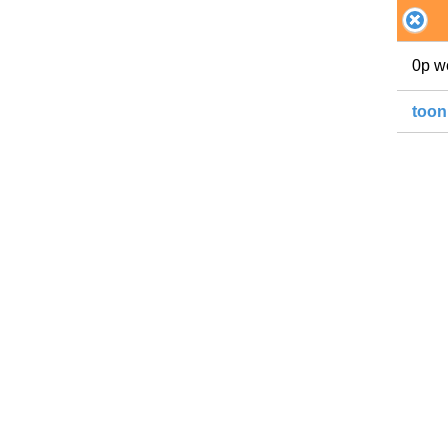
0p w
toon