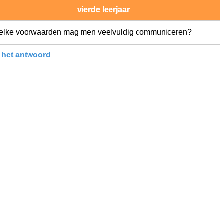
vierde leerjaar
elke voorwaarden mag men veelvuldig communiceren?
 het antwoord